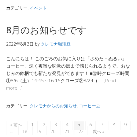
カテゴリー:
イベント
8月のお知らせです
2022年8月3日
by
クレモナ珈琲豆
こんにちは！ このごろのお気に入りは「さめた・ぬるい」
コーヒー。深く複雑な味覚の層まで感じられるようで、おな
じみの銘柄でも新たな発見ができます！ ■臨時クローズ時間
①8/6（土）14:45～16:15クローズ②8/24（ …
[Read
more…]
カテゴリー:
クレモナからのお知らせ
,
コーヒー豆
« 前へ
1
2
3
4
5
6
7
8
9
…
18
19
20
21
22
次へ »