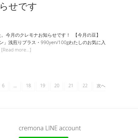
知らせです
た。今月のクレモナお知らせです！ 【今月の豆】
」浅煎りプラス・990yen/100gわたしのお気に入
…
[Read more…]
6
…
18
19
20
21
22
次へ
cremona LINE account