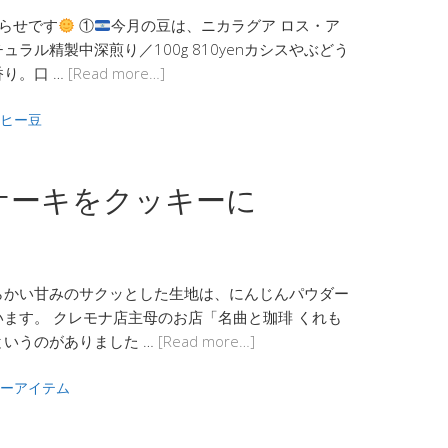
らせです
①
今月の豆は、ニカラグア ロス・ア
ラル精製中深煎り／100g 810yenカシスやぶどう
り。口 …
[Read more…]
ヒー豆
ケーキをクッキーに
らかい甘みのサクッとした生地は、にんじんパウダー
ます。 クレモナ店主母のお店「名曲と珈琲 くれも
いうのがありました …
[Read more…]
ーアイテム