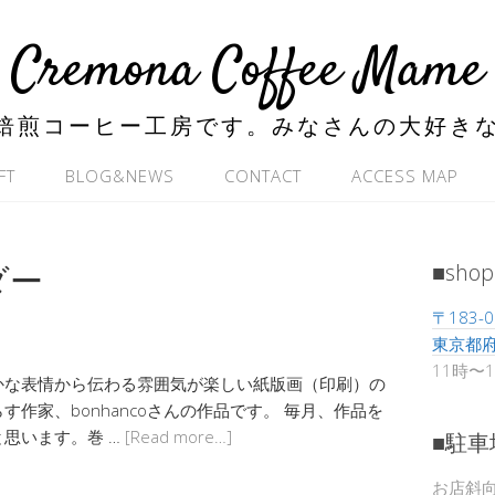
Cremona Coffee Mame
焙煎コーヒー工房です。みなさんの大好き
FT
BLOG&NEWS
CONTACT
ACCESS MAP
ダー
■shop
〒183-0
東京都府
11時〜
かな表情から伝わる雰囲気が楽しい紙版画（印刷）の
作家、bonhancoさんの作品です。 毎月、作品を
思います。巻 …
[Read more…]
■駐車
お店斜