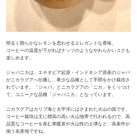
明るく朗らかなレモンを思わせるエレガントな香味。
コーヒーの温度が下がればナッツのようなやわらかいコクも
楽しめます。
ジャバニカは、エチオピア起源・インドネシア原産のジャバ
がニカラグアへ伝播し、希少な品種として手間をかけ栽培さ
れています。「ジャバ」とニカラグアの「ニカ」をくっつけ
て、ユニークな品種「ジャバニカ」となっています。
ニカラグアはカリブ海と太平洋にはさまれた火山の国です。
コーヒー栽培は主に標高の高い火山地帯で行われるので、高
品質なコーヒーを産む寒暖差や火山性の土壌など、高条件が
揃う名産地ですね。