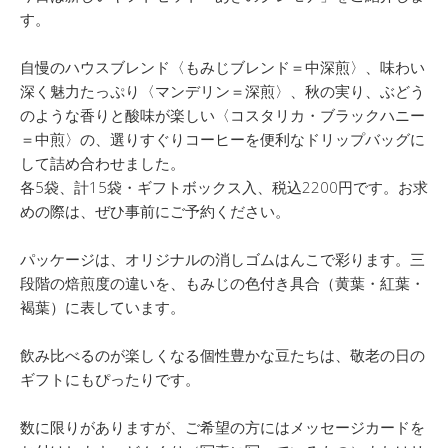
す。
自慢のハウスブレンド〈もみじブレンド＝中深煎〉、味わい
深く魅力たっぷり〈マンデリン＝深煎〉、秋の実り、ぶどう
のような香りと酸味が楽しい〈コスタリカ・ブラックハニー
＝中煎〉の、選りすぐりコーヒーを便利なドリップバッグに
して詰め合わせました。
各5袋、計15袋・ギフトボックス入、税込2200円です。お求
めの際は、ぜひ事前にご予約ください。
パッケージは、オリジナルの消しゴムはんこで彩ります。三
段階の焙煎度の違いを、もみじの色付き具合（黄葉・紅葉・
褐葉）に表しています。
飲み比べるのが楽しくなる個性豊かな豆たちは、敬老の日の
ギフトにもぴったりです。
数に限りがありますが、ご希望の方にはメッセージカードを