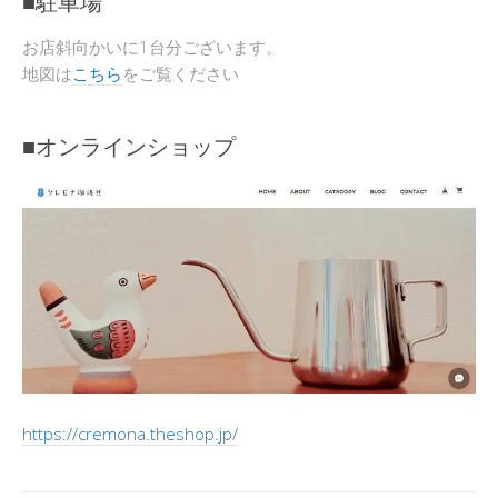
■駐車場
お店斜向かいに1台分ございます。
地図は
こちら
をご覧ください
■オンラインショップ
https://cremona.theshop.jp/