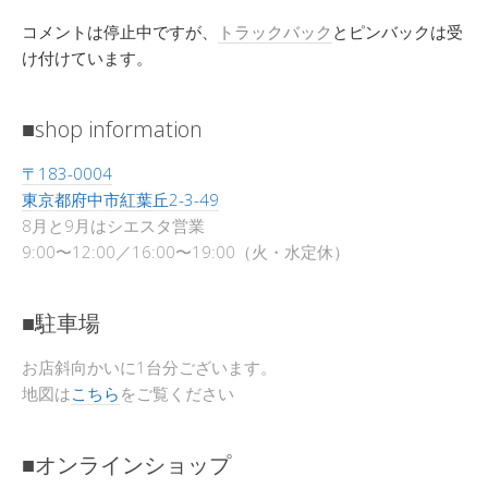
コメントは停止中ですが、
トラックバック
とピンバックは受
け付けています。
■shop information
〒183-0004
東京都府中市紅葉丘2-3-49
8月と9月はシエスタ営業
9:00〜12:00／16:00〜19:00（火・水定休）
■駐車場
お店斜向かいに1台分ございます。
地図は
こちら
をご覧ください
■オンラインショップ