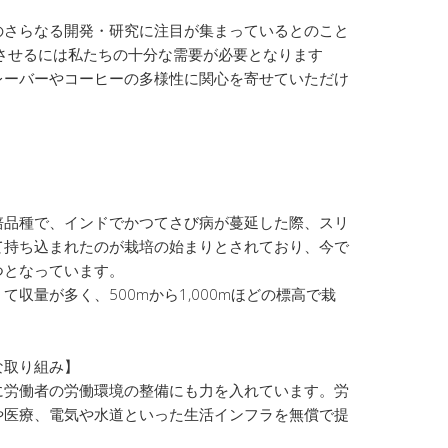
のさらなる開発・研究に注目が集まっているとのこと
させるには私たちの十分な需要が必要となります
レーバーやコーヒーの多様性に関心を寄せていただけ
培品種で、インドでかつてさび病が蔓延した際、スリ
て持ち込まれたのが栽培の始まりとされており、今で
つとなっています。
収量が多く、500mから1,000mほどの標高で栽
な取り組み】
に労働者の労働環境の整備にも力を入れています。労
や医療、電気や水道といった生活インフラを無償で提