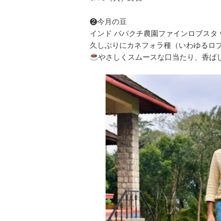
❷今月の豆
インド パパクチ農園ファインロブスタ ウ
久しぶりにカネフォラ種（いわゆるロ
やさしくスムースな口当たり、香ば