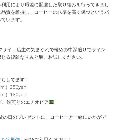
の利用により環境に配慮した取り組みを行ってきまし
に品質を維持し、コーヒーの水準を高く保つというパ
っています。
マサイ、店主の気まぐれで軽めの中深煎りでライン
感じる複雑な甘みと酸、お試しください。
待ちしてます！
）350yen
）180yen
、浅煎りのエチオピア
 父の日のプレゼントに、コーヒーと一緒にいかがで
もな定期便
」ぜひご利用ください！