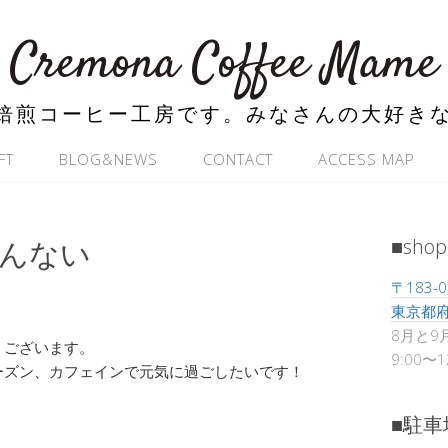
Cremona Coffee Mame
焙煎コーヒー工房です。みなさんの大好き
FT
BLOG&NEWS
CONTACT
ACCESS MAP
あんない
■shop
〒183-0
東京都府
8月と9
うございます。
9:00〜
ーズン、カフェインで元気に過ごしたいです！
■駐車