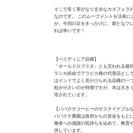
そこで良く実がなり丈夫なカネフォラ
なのです。 このムーブメントを活発に
が、今回の豆をきっかけに、新たなフ
れば幸いです！
【ペリディニア品種】
「オールドロブスタ」とも言われる栽
ランカ経由でアラビカ種の代替品とし
はインドでよく見かけられる品種の一
粒が小さいのが特徴ですが、木は大きくて
培されています。
【パパクチコーヒーのサステイナブル
パパクチ農園は政府からの資金をもと
働者への感謝の気持ちを込めて、教育
供しています。