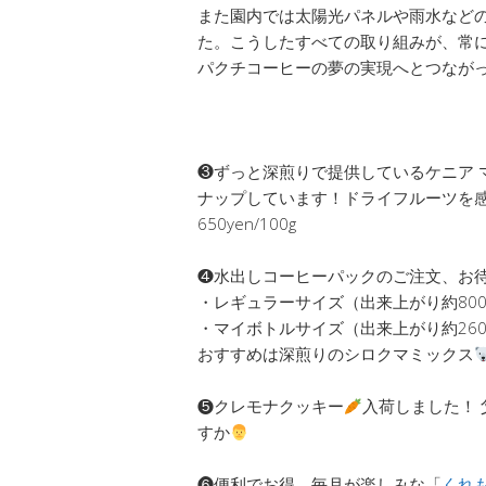
また園内では太陽光パネルや雨水など
た。こうしたすべての取り組みが、常
パクチコーヒーの夢の実現へとつなが
❸ずっと深煎りで提供しているケニア 
ナップしています！ドライフルーツを
650yen/100g
❹水出しコーヒーパックのご注文、お
・レギュラーサイズ（出来上がり約800ml
・マイボトルサイズ（出来上がり約260ml
おすすめは深煎りのシロクマミックス
❺クレモナクッキー
入荷しました！
すか
❻便利でお得、毎月が楽しみな「
くれ