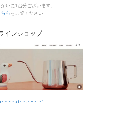
向かいに1台分ございます。
こちら
をご覧ください
ンラインショップ
/cremona.theshop.jp/