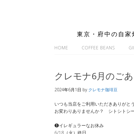
東京・府中の自家
HOME
COFFEE BEANS
GI
クレモナ6月のご
2024年6月1日
by
クレモナ珈琲豆
いつも当店をご利用いただきありがと
お変わりありませんか？ シトシトシ
❶イレギュラーなお休み
6/18（火）終日