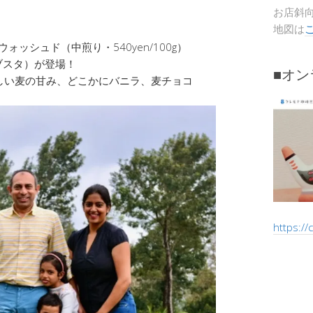
お店斜
地図は
ォッシュド（中煎り・540yen/100g）
ブスタ）が登場！
■オ
しい麦の甘み、どこかにバニラ、麦チョコ
https:/