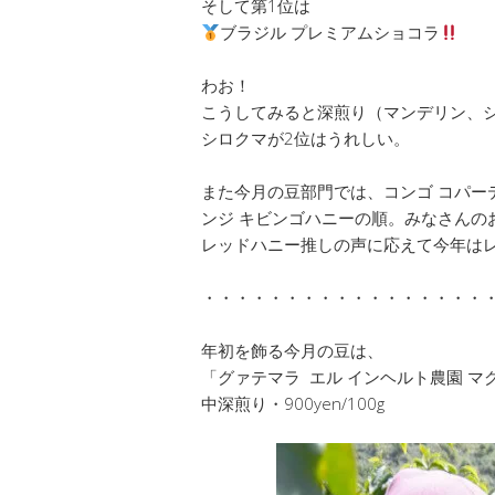
そして第1位は
ブラジル プレミアムショコラ
わお！
こうしてみると深煎り（マンデリン、
シロクマが2位はうれしい。
また今月の豆部門では、コンゴ コパー
ンジ キビンゴハニーの順。みなさんの
レッドハニー推しの声に応えて今年は
・・・・・・・・・・・・・・・・・
年初を飾る今月の豆は、
「グァテマラ エル インヘルト農園 マ
中深煎り・900yen/100g