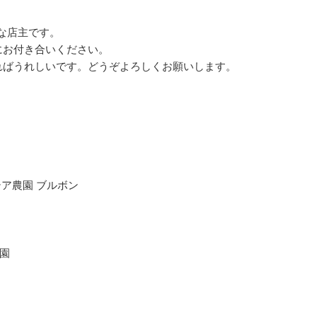
女な店主です。
にお付き合いください。
ればうれしいです。どうぞよろしくお願いします。
テア農園 ブルボン
ラ
農園