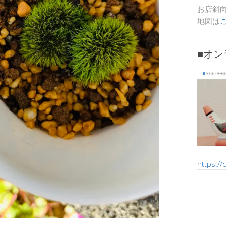
お店斜
地図は
■オ
https:/