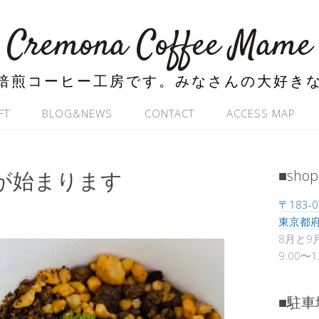
Cremona Coffee Mame
焙煎コーヒー工房です。みなさんの大好き
FT
BLOG&NEWS
CONTACT
ACCESS MAP
年が始まります
■shop
〒183-0
東京都府
8月と9
9:00〜
■駐車