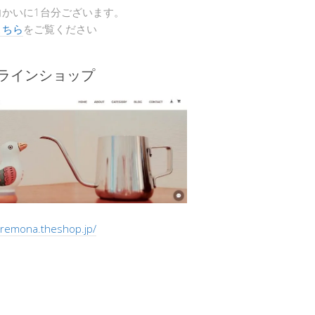
向かいに1台分ございます。
こちら
をご覧ください
ンラインショップ
/cremona.theshop.jp/