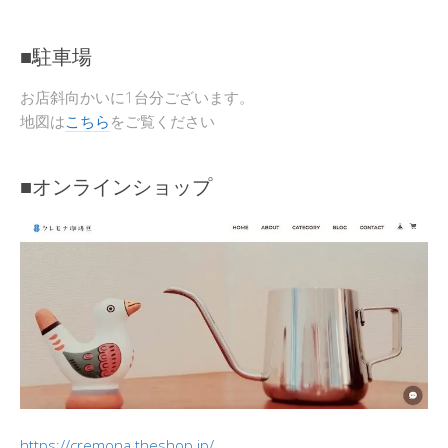
■駐車場
お店斜向かいに1台分ございます。
地図は
こちら
をご覧ください
■オンラインショップ
https://cremona.theshop.jp/