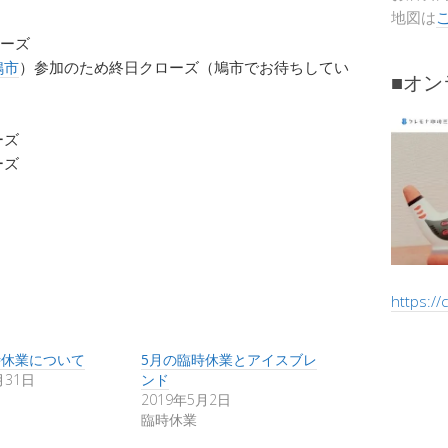
地図は
ローズ
鳩市
）参加のため終日クローズ（鳩市でお待ちしてい
■オ
ーズ
ーズ
https:/
時休業について
5月の臨時休業とアイスブレ
月31日
ンド
2019年5月2日
臨時休業