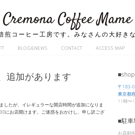
Cremona Coffee Mame
焙煎コーヒー工房です。みなさんの大好き
FT
BLOG&NEWS
CONTACT
ACCESS MAP
間、追加があります
■shop
〒183-0
東京都府
11時〜
しましたが、イレギュラーな開店時間が追加になりま
:30にお店開けます。ご迷惑をおかけし、申し訳ござ
■駐車
お店斜