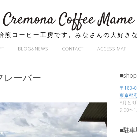
Cremona Coffee Mame
焙煎コーヒー工房です。みなさんの大好き
FT
BLOG&NEWS
CONTACT
ACCESS MAP
フレーバー
■shop
〒183-0
東京都府
8月と9
9:00〜
■駐車