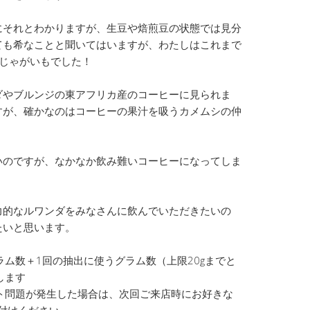
にそれとわかりますが、生豆や焙煎豆の状態では見分
ても希なことと聞いてはいますが、わたしはこれまで
じゃがいもでした！
ダやブルンジの東アフリカ産のコーヒーに見られま
すが、確かなのはコーヒーの果汁を吸うカメムシの仲
いのですが、なかなか飲み難いコーヒーになってしま
力的なルワンダをみなさんに飲んでいただきたいの
たいと思います。
ム数＋1回の抽出に使うグラム数（上限20gまでと
します
ト問題が発生した場合は、次回ご来店時にお好きな