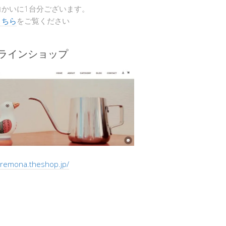
向かいに1台分ございます。
こちら
をご覧ください
ンラインショップ
/cremona.theshop.jp/