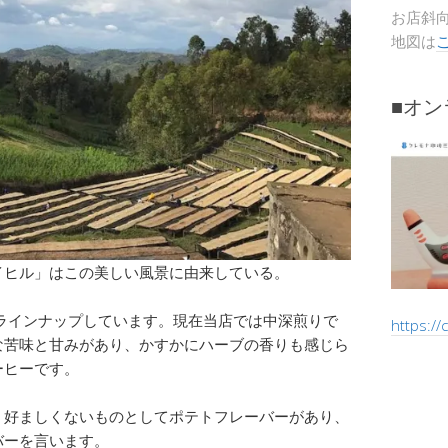
お店斜
地図は
■オ
イヒル」はこの美しい風景に由来している。
ラインナップしています。現在当店では中深煎りで
https:/
な苦味と甘みがあり、かすかにハーブの香りも感じら
ーヒーです。
、好ましくないものとしてポテトフレーバーがあり、
バーを言います。