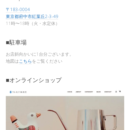
〒183-0004
東京都府中市紅葉丘2-3-49
11時〜18時（火・水定休）
■駐車場
お店斜向かいに1台分ございます。
地図は
こちら
をご覧ください
■オンラインショップ